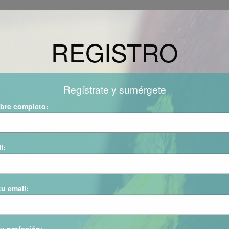
REGISTRO
Regístrate y sumérgete
bre completo
l
tu email