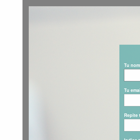
Tu nom
Tu emai
Repite 