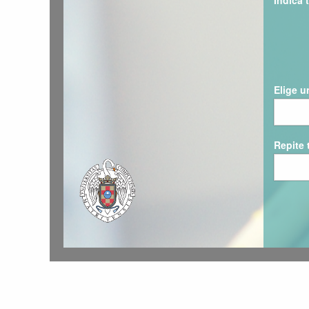
Indica 
Elige u
Repite 